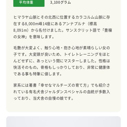
平均体重
3,100グラム
ヒマラヤ山脈とその北西に位置するカラコルム山脈に存
在する8,000m峰14座にあるアンナプルナ（標高
8,091m）から名付けました。サンスクリット語で「豊穣
の女神」を意味します。
毛艶が大変よく、触り心地・抱き心地が素晴らしい女の
子です。大変頭が良いため、トイレトレーニングをほと
んどせずに、あっという間にマスターしました。性格は
快活そのもの。骨格もしっかりしており、非常に健康体
である事も特筆に値します。
家系には著書「幸せなマルチーズの育て方」でも紹介さ
れている有名犬舎ジャルダンスペシャルの血統が多数入
っており、当犬舎の自慢の娘です。