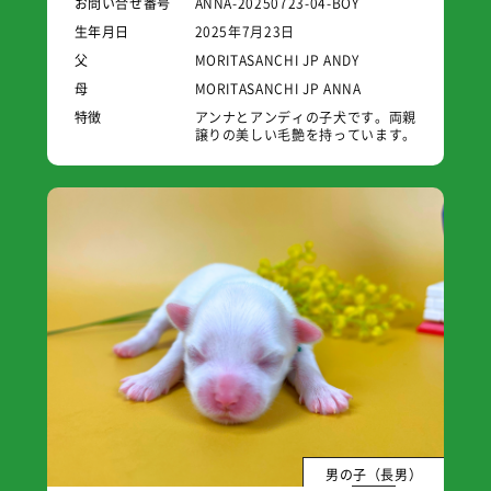
お問い合せ番号
ANNA-20250723-04-BOY
生年月日
2025年7月23日
父
MORITASANCHI JP ANDY
母
MORITASANCHI JP ANNA
特徴
アンナとアンディの子犬です。両親
譲りの美しい毛艶を持っています。
男の子（長男）