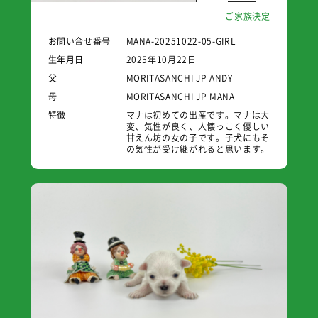
ご家族決定
お問い合せ番号
MANA-20251022-05-GIRL
生年月日
2025年10月22日
父
MORITASANCHI JP ANDY
母
MORITASANCHI JP MANA
特徴
マナは初めての出産です。マナは大
変、気性が良く、人懐っこく優しい
甘えん坊の女の子です。子犬にもそ
の気性が受け継がれると思います。