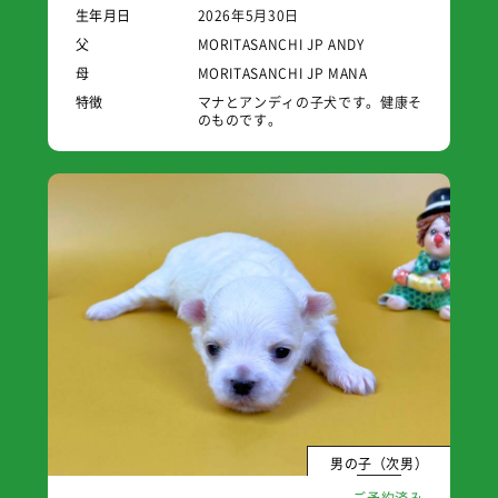
生年月日
2026年5月30日
父
MORITASANCHI JP ANDY
母
MORITASANCHI JP MANA
特徴
マナとアンディの子犬です。健康そ
のものです。
男の子（次男）
ご予約済み