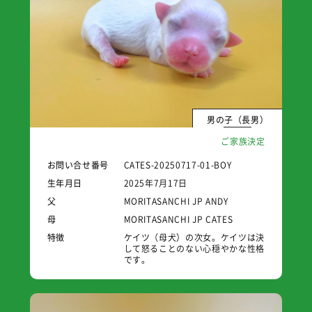
男の子（長男）
ご家族決定
お問い合せ番号
CATES-20250717-01-BOY
生年月日
2025年7月17日
父
MORITASANCHI JP ANDY
母
MORITASANCHI JP CATES
特徴
ケイツ（母犬）の次女。ケイツは決
して怒ることのない心穏やかな性格
です。