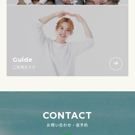
Guide
ご利用ガイド
CONTACT
お問い合わせ・仮予約