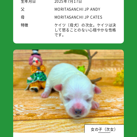
生年月日
2025年7月17日
父
MORITASANCHI JP ANDY
母
MORITASANCHI JP CATES
特徴
ケイツ（母犬）の次女。ケイツは決
して怒ることのない心穏やかな性格
です。
女の子（次女）