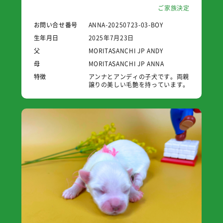
ご家族決定
お問い合せ番号
ANNA-20250723-03-BOY
生年月日
2025年7月23日
父
MORITASANCHI JP ANDY
母
MORITASANCHI JP ANNA
特徴
アンナとアンディの子犬です。両親
譲りの美しい毛艶を持っています。