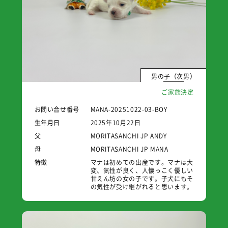
男の子（次男）
ご家族決定
お問い合せ番号
MANA-20251022-03-BOY
生年月日
2025年10月22日
父
MORITASANCHI JP ANDY
母
MORITASANCHI JP MANA
特徴
マナは初めての出産です。マナは大
変、気性が良く、人懐っこく優しい
甘えん坊の女の子です。子犬にもそ
の気性が受け継がれると思います。