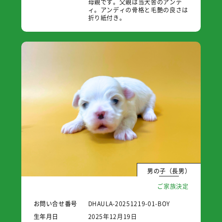
母親です。父親は当犬舎のアンデ
ィ。アンディの骨格と毛艶の良さは
折り紙付き。
男の子（長男）
ご家族決定
お問い合せ番号
DHAULA-20251219-01-BOY
生年月日
2025年12月19日