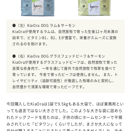
●（左）KiaOra DOG ラム＆サーモン
KiaOraが使用するラムは、自然放牧で育った生後12ヶ月未満の
幼羊で、ビタミンB1、B2、Eが豊富で、栄養がスムーズに変換
されるのを助けます。
●（右）KiaOra DOG グラスフェッドビーフ＆サーモン
KiaOraが使用するグラスフェッドビーフは、自然放牧で育った
良質な赤身肉で、一年を通じて屋外で自然放牧で牧草を食べて
育っています。 牛舎で育ったビーフは使用しません。 また、ト
レイサビリティ（追跡可能性）が徹底した牧場のみと契約し、
自然豊かで清潔な環境で育ったビーフです。
今回購入したKiaOraは1袋で9.5kgもある大袋で、ほぼ業務用とい
っても過言ではない大きさでした。このような大きな袋に詰めら
れたドッグフードを見たのは、子供の頃にホームセンターで平積
みされていた「ビタワン」くらいでしたが、まさか大人になって
自分が購入することになるなんて思ってもみませんでした。当犬