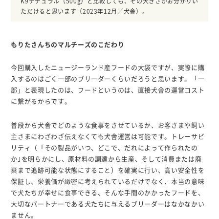
K9ナチュラル（500g）と比較しても、その大きさがお分かりい
ただけると思います（2023年12月／犬舎）。
もりたさんちのマルチーズのこだわり
今回購入したニュージーランド産フードの大袋ですが、実際に購
入するのはごく一部のブリーダーくらいだろうと思います。「一
部」と表現したのは、フードというのは、直接犬舎の運営コスト
に繋がるからです。
普段から犬舎でどのような食事をさせているか、お客さまや飼い
主さまにわざわざ伝えなくても犬舎運営は可能です。トレーサビ
リティ（「その製品がいつ、どこで、だれによって作られたの
か｣を明らかにし、原材料の調達から生産、そして消費または廃
棄まで追跡可能な状態にすること）を確実に行い、高い安全性を
保証し、栄養価が緻密に考えられているだけでなく、本当の意味
で犬たちが幸せに食事できる、そんな手間のかかったフードを、
大切なパートナーである犬たちに与えるブリーダーはなかなかい
ません。