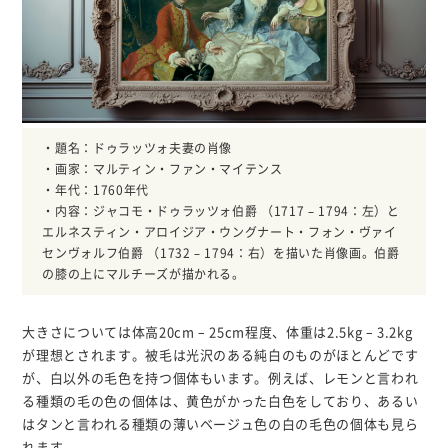
・題名：ドゥラッツォ夫妻の肖像
・画家：マルティン・ファン・マイテンス
・年代：1760年代
・内容：ジャコモ・ドゥラッツォ伯爵 （1717 – 1794：左）と
エルネスティン・アロイジア・ウングナート・フォン・ヴァイ
センヴォルフ伯爵 （1732 – 1794：右）を描いた肖像画。伯爵
の膝の上にマルチーズが描かれる。
大きさについては体高20cm – 25cm程度、体重は2.5kg – 3.2kg
が理想とされます。被毛は光沢のある純白のものがほとんどです
が、白以外の毛色を持つ個体もいます。例えば、レモンと言われ
る種類の毛の色の個体は、黄色がかった白色をしており、あるい
はタンと言われる種類の薄いベージュ色の白の毛色の個体も見ら
れます。