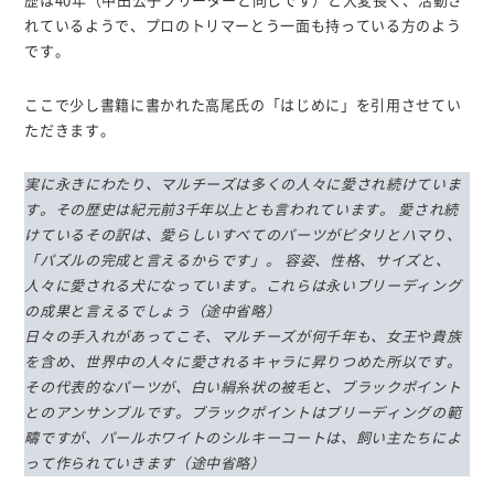
歴は40年（中田公子ブリーダーと同じです）と大変長く、活動さ
れているようで、プロのトリマーとう一面も持っている方のよう
です。
ここで少し書籍に書かれた高尾氏の「はじめに」を引用させてい
ただきます。
実に永きにわたり、マルチーズは多くの人々に愛され続けていま
す。その歴史は紀元前3千年以上とも言われています。 愛され続
けているその訳は、愛らしいすべてのパーツがピタリとハマり、
「パズルの完成と言えるからです」。 容姿、性格、サイズと、
人々に愛される犬になっています。これらは永いブリーディング
の成果と言えるでしょう（途中省略）
日々の手入れがあってこそ、マルチーズが何千年も、女王や貴族
を含め、世界中の人々に愛されるキャラに昇りつめた所以です。
その代表的なパーツが、白い絹糸状の被毛と、ブラックポイント
とのアンサンブルです。ブラックポイントはブリーディングの範
疇ですが、パールホワイトのシルキーコートは、飼い主たちによ
って作られていきます（途中省略）