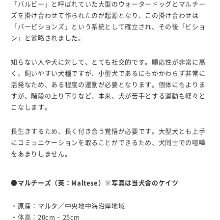
「バルビー」と呼ばれていた大型のウォータードッグとマルチー
ズを掛け合わせて作られたのが起源となり、この掛け合わせは
「バービションズ」という系統として確立され、その後「ビショ
ン」と省略されました。
知らない人や犬に対して、とても社交的です。順応性が非常に高
く、飼いやすい犬種ですが、小型犬であるにもかかわらず非常に
活発なため、ある程度の運動が必要となります。個体にもよりま
すが、階段の上り下りなど、本来、犬が苦手とする運動も軽々と
こなします。
長生きするため、長く付き合う覚悟が必要です。大型犬とも上手
にコミュニケーションを取ることができるため、犬同士での喧嘩
をあまりしません。
●マルチーズ（英：Maltese）※写真は当犬舎のケイツ
・原産：マルタ／中央地中海沿岸地域
・体高：20cm – 25cm