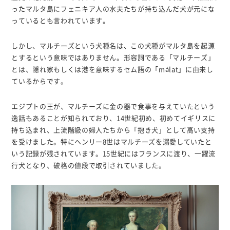
ったマルタ島にフェニキア人の水夫たちが持ち込んだ犬が元にな
っているとも言われています。
しかし、マルチーズという犬種名は、この犬種がマルタ島を起源
とするという意味ではありません。形容詞である「マルチーズ」
とは、隠れ家もしくは港を意味するセム語の「málat」に由来し
ているからです。
エジプトの王が、マルチーズに金の器で食事を与えていたという
逸話もあることが知られており、14世紀初め、初めてイギリスに
持ち込まれ、上流階級の婦人たちから「抱き犬」として高い支持
を受けました。特にヘンリー8世はマルチーズを溺愛していたと
いう記録が残されています。15世紀にはフランスに渡り、一躍流
行犬となり、破格の値段で取引されていました。