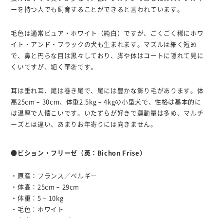
ーを持つ人でも飼育することができると言われています。
毛色は通常ピュア・ホワイト（純白）ですが、ごくごく稀にホワ
イト・アンド・ブラックの犬も生まれます。マズルは細く短め
で、鼻と円らな目は黒々しており、脚や体はコートに隠れて見に
くいですが、細く華奢です。
耳は垂れ耳、尾は巻き尾で、尾には豊かな飾り毛があります。体
高25cm – 30cm、体重2.5kg – 4kgの小型犬で、性格は基本的に
は温厚で人懐こいです。いたずらが好きで運動量は多め、マルチ
ーズとは違い、あまりお年寄りには向きません。
●ビション・フリーゼ（英：Bichon Frise）
・原産：フランス／ベルギー
・体高：25cm – 29cm
・体重：5 – 10kg
・毛色：ホワイト