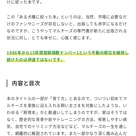
けに絞った本です。
この「ある犬種に絞った本」というのは、当然、市場に必要なだ
けのファンやニーズが存在しないと、出版しても赤字になるだけ
なのですが、こうやってマルチーズの専門書が新たに出版される
状況に対し、とても幸せに、心強く感じます。
1986年から15年間登録頭数ナンバー1という不動の順位を維持し
続けたのは伊達ではないです。
内容と目次
本のタイトルの一部が「育て方」とあるので、ついつい初めてマ
ルチーズを家族に迎え入れる飼い主さまを対象にしたような、い
わゆる「飼育本」かと勘違いしてしまうのですが、実はそうでは
なく、歴史的な背景や躾やトレーニングの方法、罹患しやすい病
気、自宅でのトリミング方法などなど、マルチーズの一生を通し
て、網羅的に解説されています。また一部かなり深く踏み込んだ