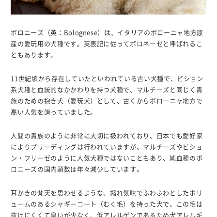
ボロニーズ（英：Bolognese）は、イタリアのボローニャ地方原
産の愛玩用の犬種です。英表記に従ってボロネーゼと呼ばれるこ
ともあります。
11世紀頃から存在していたといわれている古い犬種で、ビション
系犬種と血統的なかかわりを持つ犬種で、マルチーズと同じく貴
族のための抱き犬（愛玩犬）として、古くからボローニャ地方で
高い人気を誇っていました。
人間の貴族のように非常に大切に扱われており、日本でも愛好家
によりブリーディングは行われていますが、マルチーズやビショ
ン・フリーゼのように人気犬種ではないこともあり、純血種のボ
ロニーズの国内頭数は年々減少しています。
耳かきの梵天を思わせるような、縮れ気味でふわふわとしたボリ
ュームのあるシャギーコート（むく毛）を持った犬で、この毛は
抜けにくくて臭いが少なく、低アレルゲンであるため犬アレルギ