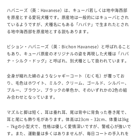
ハバニーズ（英：Havanese）は、キューバ若しくは地中海西部
を原産とする愛玩犬種です。原産地は一般的にはキューバとされ
ているようですが、犬種名にもある「ハバナ」で生まれたとされ
る地中海西部を原産地とする説もあります。
ビション・ハバニーズ（英：Bichon Havanese）と呼ばれること
もあり、キューバ原産のオリジナルの姿を再現した犬種は「ハバ
ナ・シルク・ドッグ」と呼ばれ、別犬種として扱われています。
全身が縮れた綿のようなシャギーコート（むく毛）が覆ってお
り、毛色はホワイト、ミルク、クリーム、ゴールド、シルバー、
ブルー、ブラウン、ブラックの単色か、そのいずれかの2色の組
み合わせとなっています。
マズルと脚は短く、耳は垂れ耳、尾は背中に背負った巻き尾で、
耳と尾にも飾り毛があります。体高は23cm – 32cm、体重は3kg
– 7kgの小型犬で、性格は優しく愛情深いですが、警戒心が強いで
す。また、運動量は多くはありませんが、毎日コートの手入れを