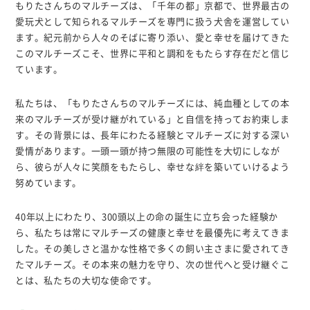
もりたさんちのマルチーズは、「千年の都」京都で、世界最古の
愛玩犬として知られるマルチーズを専門に扱う犬舎を運営してい
ます。紀元前から人々のそばに寄り添い、愛と幸せを届けてきた
このマルチーズこそ、世界に平和と調和をもたらす存在だと信じ
ています。
私たちは、「もりたさんちのマルチーズには、純血種としての本
来のマルチーズが受け継がれている」と自信を持ってお約束しま
す。その背景には、長年にわたる経験とマルチーズに対する深い
愛情があります。一頭一頭が持つ無限の可能性を大切にしなが
ら、彼らが人々に笑顔をもたらし、幸せな絆を築いていけるよう
努めています。
40年以上にわたり、300頭以上の命の誕生に立ち会った経験か
ら、私たちは常にマルチーズの健康と幸せを最優先に考えてきま
した。その美しさと温かな性格で多くの飼い主さまに愛されてき
たマルチーズ。その本来の魅力を守り、次の世代へと受け継ぐこ
とは、私たちの大切な使命です。