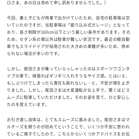
口さま、あの日は改めて申し訳ありませんでした。）
今回、妻と子どもが用事で出かけていたため、自宅の駐車場は空
いていたのですが、当駐車場は「掘り込み式ガレージ」となって
おり、高さ制限が160cm以下という厳しい条件があります。その
ため、セダン系の車以外は駐車が難しい状況です。最近の軽自動
車でもスライドドアが採用された大きめの車種が多いため、停め
られない場合が多いのです。
しかし、尾田さまが乗っていらっしゃったのはスポーツワゴンタ
イプの車で、頑張ればギリギリ入れそうなサイズ感。とはいえ、
もしぶつけてしまったら責任も取れないし…と、不安が頭をよぎ
りました。しかし、尾田さまは大変運転がお上手で、驚くほどス
ムーズに駐車していただけました。そのお姿を見て、ひと安心し
たのを覚えています。
お引き渡し自体は、とてもスムーズに進みました。尾田さまはマ
ルチーズを飼うのが初めてということで、いくつか不安に思われ
ているご様子でしたので、こちらからいくつかアドバイスをお伝