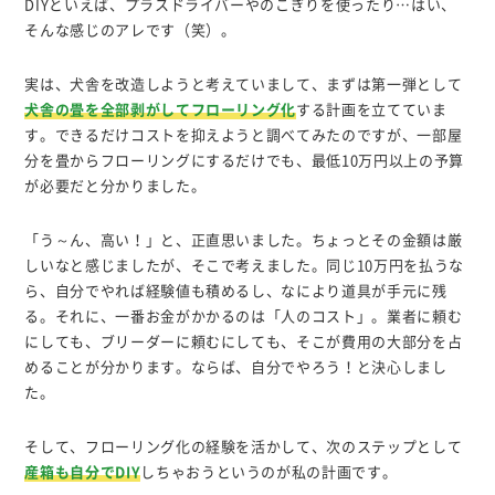
DIYといえば、プラスドライバーやのこぎりを使ったり…はい、
そんな感じのアレです（笑）。
実は、犬舎を改造しようと考えていまして、まずは第一弾として
犬舎の畳を全部剥がしてフローリング化
する計画を立てていま
す。できるだけコストを抑えようと調べてみたのですが、一部屋
分を畳からフローリングにするだけでも、最低10万円以上の予算
が必要だと分かりました。
「う～ん、高い！」と、正直思いました。ちょっとその金額は厳
しいなと感じましたが、そこで考えました。同じ10万円を払うな
ら、自分でやれば経験値も積めるし、なにより道具が手元に残
る。それに、一番お金がかかるのは「人のコスト」。業者に頼む
にしても、ブリーダーに頼むにしても、そこが費用の大部分を占
めることが分かります。ならば、自分でやろう！と決心しまし
た。
そして、フローリング化の経験を活かして、次のステップとして
産箱も自分でDIY
しちゃおうというのが私の計画です。