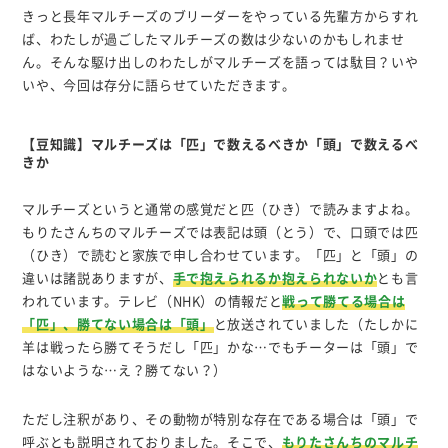
きっと長年マルチーズのブリーダーをやっている先輩方からすれ
ば、わたしが過ごしたマルチーズの数は少ないのかもしれませ
ん。そんな駆け出しのわたしがマルチーズを語っては駄目？いや
いや、今回は存分に語らせていただきます。
【豆知識】マルチーズは「匹」で数えるべきか「頭」で数えるべ
きか
マルチーズというと通常の感覚だと匹（ひき）で読みますよね。
もりたさんちのマルチーズでは表記は頭（とう）で、口頭では匹
（ひき）で読むと家族で申し合わせています。「匹」と「頭」の
違いは諸説ありますが、
手で抱えられるか抱えられないか
とも言
われています。テレビ（NHK）の情報だと
戦って勝てる場合は
「匹」、勝てない場合は「頭」
と放送されていました（たしかに
羊は戦ったら勝てそうだし「匹」かな…でもチーターは「頭」で
はないような…え？勝てない？）
ただし注釈があり、その動物が特別な存在である場合は「頭」で
呼ぶとも説明されておりました。そこで、
もりたさんちのマルチ