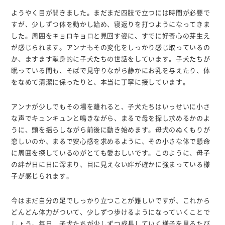
ようやく目が開きました。まだまだ四肢で立つには時間が必要で
すが、少しずつ体を動かし始め、寝返りを打つようになってきま
した。周囲をキョロキョロと見回す姿に、すでに好奇心の芽生え
が感じられます。アンナもその変化をしっかり感じ取っているの
か、ますます献身的に子犬たちの世話をしています。子犬たちが
眠っている間も、そばで見守りながら静かにお乳を与えたり、体
をなめて清潔に保ったりと、本当に丁寧に接しています。
アンナが少しでもその場を離れると、子犬たちはいっせいに小さ
な声でキュンキュンと鳴きながら、まるで母を探し求めるかのよ
うに、頭を揺らしながら前後に動き始めます。母犬のぬくもりが
恋しいのか、まるで安心感を求めるように、その小さな体で懸命
に周囲を探しているのがとても愛おしいです。このように、母子
の絆が日に日に深まり、目に見えない絆が確かに強まっている様
子が感じられます。
今はまだ自分の足でしっかり立つことが難しいですが、これから
どんどん体力がついて、少しずつ歩けるようになっていくことで
しょう。毎日、子犬たちが少しずつ成長していく様子を見るたび