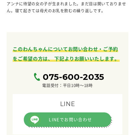
アンナに待望の女の子が生まれました。まだ目は開いておりませ
ん。寝て起きては母犬のお乳を飲むの繰り返しです。
このわんちゃんについてお問い合わせ・ご予約
をご希望の方は、
下記よりお願いいたします。
075-600-2035
電話受付：平日10時〜18時
LINE
LINEでお問い合わせ