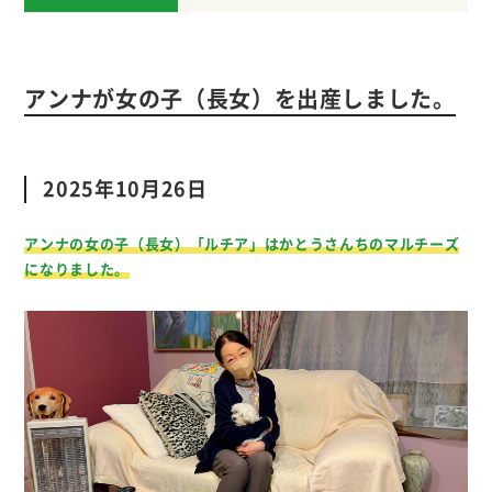
アンナが女の子（長女）を出産しました。
2025年10月26日
アンナの女の子（長女）「ルチア」はかとうさんちのマルチーズ
になりました。