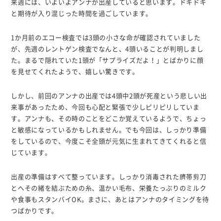
来週には、いよいよアンナが出産していると思います。ドキドキ
と期待が入り混じった時間を過ごしています。
1か月前のエコー検査では3頭の小さな命が確認されていました
が、先週のレントゲン検査でなんと、4頭いることが判明しまし
た。まるで隠れていた1頭が「サプライズだよ！」とばかりに顔
を見せてくれたようで、嬉しい驚きです。
しかし、前回のアンナの出産では4頭中2頭が死産という悲しい出
来事があったため、今回も心配と緊張で少しピリピリしていま
す。アンナも、その時のことをどこか覚えているようで、ちょっ
と敏感になっているかもしれません。でも今回は、しっかり準備
をしているので、今度こそ全頭が元気に生まれてきてくれると信
じています。
出産の準備はすべて整っています。しっかり消毒された臍帯剪刀
とへその緒を結ぶための糸、温かい毛布、栄養たっぷりのミルク
や食事もスタンバイOK。まさに、あとはアンナのタイミングを待
つばかりです。